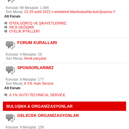
Konular: 89 Mesajlar: 1,486
Son Mesaj:
22-25 eylül 2022 v-weekend İstanbulparkta buluŞuyoruz !!
Alt Forum
İSTEK,GÖRÜŞ VE ŞİKAYETLERİNİZ.
NICK DEĞİŞİMİ
ÜYELİK İPTALLERİ
FORUM KURALLARI
Konular: 4 Mesajlar: 28
Son Mesaj:
Alınık parçalar
SPONSORLARIMIZ
Konular: 9 Mesajlar: 177
Son Mesaj:
A.Y.N. Auto Service
Alt Forum
A.Y.N. AUTO TECHNICAL SERVICE
BULUŞMA & ORGANİZASYONLAR
GELECEK ORGANİZASYONLAR
Konular: 9 Mesajlar: 156