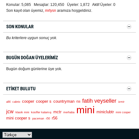
Konular: 5,085 Mesajlar: 120,450 Üyeler: 1,872 Aktif Üyeler: 0
Son kayıt olan üyemiz,
mrtysn
aramıza hoşgeldiniz.
SON KONULAR
Bu kriterlere uygun sonuç yok.
BUGÜN DOĞAN ÜYELERIMIZ
Bugün doğum günlerine üye yok.
ETIKET BULUTU
fatih veyseller
cooper
cooper s
countryman
all4
cabrio
f56
izmir
mini
jcw
mctr
miniclubtr
klasik mini
kosifler kalamış
merhaba
mini cooper
mini cooper s
r56
paceman
r50