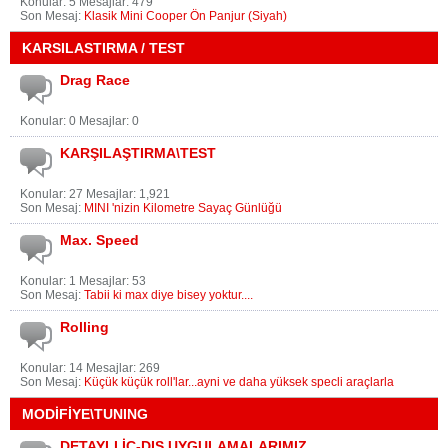
Konular: 5 Mesajlar: 479
Son Mesaj:
Klasik Mini Cooper Ön Panjur (Siyah)
KARSILASTIRMA / TEST
Drag Race
Konular: 0 Mesajlar: 0
KARŞILAŞTIRMA\TEST
Konular: 27 Mesajlar: 1,921
Son Mesaj:
MINI 'nizin Kilometre Sayaç Günlüğü
Max. Speed
Konular: 1 Mesajlar: 53
Son Mesaj:
Tabii ki max diye bisey yoktur....
Rolling
Konular: 14 Mesajlar: 269
Son Mesaj:
Küçük küçük roll'lar...ayni ve daha yüksek specli araçlarla
MODİFİYE\TUNING
DETAYLI İÇ-DIŞ UYGULAMALARIMIZ