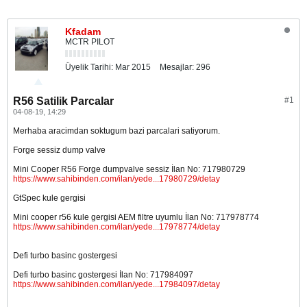
Kfadam
MCTR PILOT
Üyelik Tarihi:
Mar 2015
Mesajlar:
296
R56 Satilik Parcalar
#1
04-08-19, 14:29
Merhaba aracimdan soktugum bazi parcalari satiyorum.
Forge sessiz dump valve
Mini Cooper R56 Forge dumpvalve sessiz İlan No: 717980729
https://www.sahibinden.com/ilan/yede...17980729/detay
GtSpec kule gergisi
Mini cooper r56 kule gergisi AEM filtre uyumlu İlan No: 717978774
https://www.sahibinden.com/ilan/yede...17978774/detay
Defi turbo basinc gostergesi
Defi turbo basinc gostergesi İlan No: 717984097
https://www.sahibinden.com/ilan/yede...17984097/detay