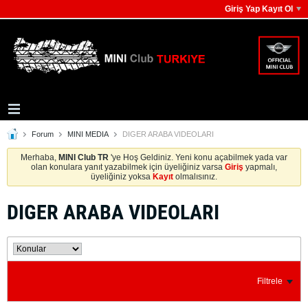
Giriş Yap Kayıt Ol
Forum
MINI MEDIA
DIGER ARABA VIDEOLARI
Merhaba,
MINI Club TR
'ye Hoş Geldiniz. Yeni konu açabilmek yada var
olan konulara yanıt yazabilmek için üyeliğiniz varsa
Giriş
yapmalı,
üyeliğiniz yoksa
Kayıt
olmalısınız.
DIGER ARABA VIDEOLARI
Filtrele