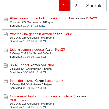
1
2
Sonraki
#themakina'nin bu bolumdeki konugu ikas
Yazan
DOA29
11 Cevap
424 Görüntüleme
0 Beğeni
Son Mesaj
11-04-17, 12:32
#themakina gecenin avradı
Yazan
Fleric
10 Cevap
186 Görüntüleme
0 Beğeni
Son Mesaj
15-12-16, 00:58
Eski aracımın videosu
Yazan
Key23
1 Cevap
82 Görüntüleme
0 Beğeni
Son Mesaj
30-10-15, 19:13
350Z Teaser
Yazan
ARENIMO
7 Cevap
120 Görüntüleme
0 Beğeni
Son Mesaj
30-09-15, 13:46
Iskender egzoz
Yazan
Lucidreamz
1 Cevap
102 Görüntüleme
0 Beğeni
Son Mesaj
08-09-15, 23:23
Cok onemli fast and furious once mctrde :)
Yazan
ALIENLOVE
10 Cevap
198 Görüntüleme
0 Beğeni
Son Mesaj
16-04-15, 17:55