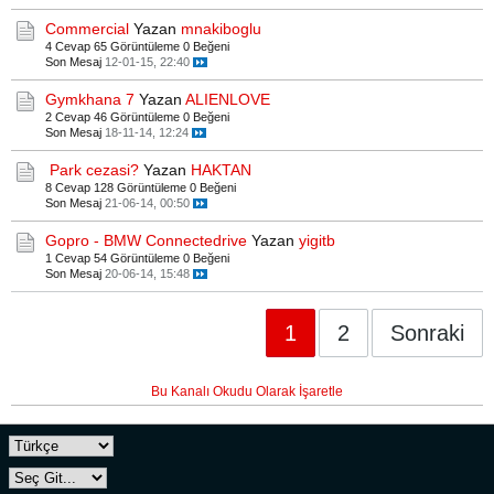
Commercial
Yazan
mnakiboglu
4 Cevap
65 Görüntüleme
0 Beğeni
Son Mesaj
12-01-15, 22:40
Gymkhana 7
Yazan
ALIENLOVE
2 Cevap
46 Görüntüleme
0 Beğeni
Son Mesaj
18-11-14, 12:24
Park cezasi?
Yazan
HAKTAN
8 Cevap
128 Görüntüleme
0 Beğeni
Son Mesaj
21-06-14, 00:50
Gopro - BMW Connectedrive
Yazan
yigitb
1 Cevap
54 Görüntüleme
0 Beğeni
Son Mesaj
20-06-14, 15:48
1
2
Sonraki
Bu Kanalı Okudu Olarak İşaretle