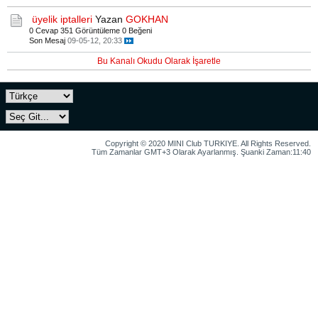
üyelik iptalleri
Yazan
GOKHAN
0 Cevap
351 Görüntüleme
0 Beğeni
Son Mesaj
09-05-12, 20:33
Bu Kanalı Okudu Olarak İşaretle
Copyright © 2020 MINI Club TURKIYE. All Rights Reserved.
Tüm Zamanlar GMT+3 Olarak Ayarlanmış. Şuanki Zaman:11:40