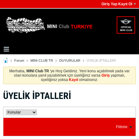
Giriş Yap Kayıt Ol
Forum
MINI CLUB TR
DUYURULAR
ÜYELİK İPTALLERİ
Merhaba,
MINI Club TR
'ye Hoş Geldiniz. Yeni konu açabilmek yada var
olan konulara yanıt yazabilmek için üyeliğiniz varsa
Giriş
yapmalı,
üyeliğiniz yoksa
Kayıt
olmalısınız.
ÜYELİK İPTALLERİ
Filtrele