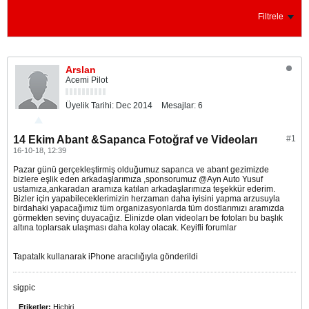
Filtrele
Arslan
Acemi Pilot
Üyelik Tarihi:
Dec 2014
Mesajlar:
6
14 Ekim Abant &Sapanca Fotoğraf ve Videoları
#1
16-10-18, 12:39
Pazar günü gerçekleştirmiş olduğumuz sapanca ve abant gezimizde
bizlere eşlik eden arkadaşlarımıza ,sponsorumuz @Ayn Auto Yusuf
ustamıza,ankaradan aramıza katılan arkadaşlarımıza teşekkür ederim.
Bizler için yapabileceklerimizin herzaman daha iyisini yapma arzusuyla
birdahaki yapacağımız tüm organizasyonlarda tüm dostlarımızı aramızda
görmekten sevinç duyacağız. Elinizde olan videoları be fotoları bu başlık
altına toplarsak ulaşması daha kolay olacak. Keyifli forumlar
Tapatalk kullanarak iPhone aracılığıyla gönderildi
sigpic
Etiketler:
Hiçbiri