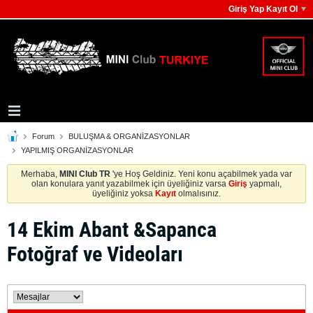
Giriş Yap Kayıt Ol
Forum
BULUŞMA & ORGANİZASYONLAR
YAPILMIŞ ORGANİZASYONLAR
Merhaba,
MINI Club TR
'ye Hoş Geldiniz. Yeni konu açabilmek yada var
olan konulara yanıt yazabilmek için üyeliğiniz varsa
Giriş
yapmalı,
üyeliğiniz yoksa
Kayıt
olmalısınız.
14 Ekim Abant &Sapanca
Fotoğraf ve Videoları