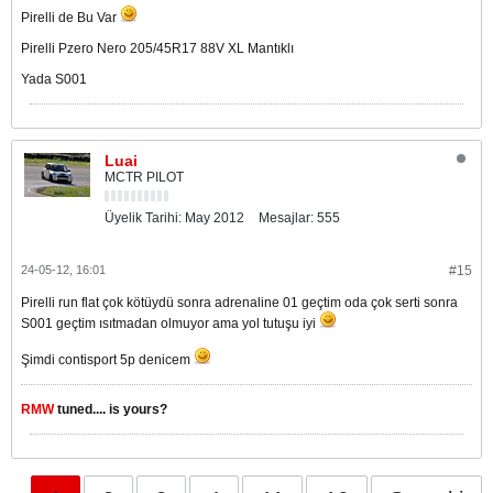
Pirelli de Bu Var
Pirelli Pzero Nero 205/45R17 88V XL Mantıklı
Yada S001
Luai
MCTR PILOT
Üyelik Tarihi:
May 2012
Mesajlar:
555
24-05-12, 16:01
#15
Pirelli run flat çok kötüydü sonra adrenaline 01 geçtim oda çok serti sonra
S001 geçtim ısıtmadan olmuyor ama yol tutuşu iyi
Şimdi contisport 5p denicem
RMW
tuned.... is yours?