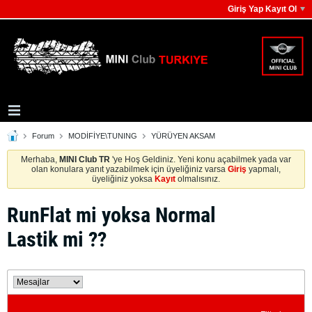
Giriş Yap Kayıt Ol
Forum
MODİFİYE\TUNING
YÜRÜYEN AKSAM
Merhaba,
MINI Club TR
'ye Hoş Geldiniz. Yeni konu açabilmek yada var
olan konulara yanıt yazabilmek için üyeliğiniz varsa
Giriş
yapmalı,
üyeliğiniz yoksa
Kayıt
olmalısınız.
RunFlat mi yoksa Normal
Lastik mi ??