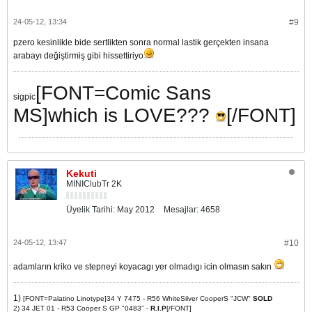
24-05-12, 13:34
#9
pzero kesinlikle bide sertlikten sonra normal lastik gerçekten insana
arabayı değiştirmiş gibi hissettiriyo
[FONT=Comic Sans
sigpic
MS]which is LOVE???
[/FONT]
Kekuti
MINIClubTr 2K
Üyelik Tarihi:
May 2012
Mesajlar:
4658
24-05-12, 13:47
#10
adamların kriko ve stepneyi koyacagı yer olmadıgı icin olmasın sakın
1)
[FONT=Palatino Linotype]34 Y 7475 - R56 WhiteSilver CooperS "JCW"
SOLD
2) 34 JET 01 - R53 Cooper S GP "0483" -
R.I.P
[/FONT]