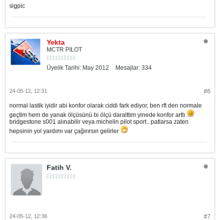
sigpic
Yekta
MCTR PILOT
Üyelik Tarihi:
May 2012
Mesajlar:
334
24-05-12, 12:31
#6
normal lastik iyidir abi konfor olarak ciddi fark ediyor, ben rft den normale
geçtim hem de yanak ölçüsünü bi ölçü daralttım yinede konfor arttı
bridgestone s001 alınabilir veya michelin pilot sport.. patlarsa zaten
hepsinin yol yardımı var çağırırsın gelirler
Fatih V.
24-05-12, 12:36
#7