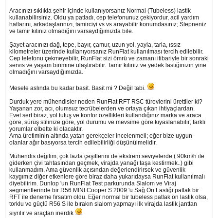
Aracınızı sıklıkla şehir içinde kullanıyorsanız Normal (Tubeless) lastik
kullanabilirsiniz. Oldu ya patladı, cep telefonunuz çekiyordur, acil yardım
hatlarını, arkadaşlarınızı, tamirciyi vs vs arayabilir konumdasınız; Stepneniz
ve tamir kitiniz olmadığını varsaydığımızda bile.
Şayet aracınızı dağ, tepe, bayır, çamur, uzun yol, yayla, tarla, ıssız
kilometreler üzerinde kullanıyorsanız RunFlat kullanılması tercih edilebilir.
Cep telefonu çekmeyebilir, RunFlat sizi ömrü ve zamanı itibariyle bir sonraki
servis ve yaşam birimine ulaştırabilir. Tamir kitiniz ve yedek lastiğinizin yine
olmadığını varsaydığımızda.
Mesele aslında bu kadar basit. Basit mi ? Değil tabi.
Durduk yere mühendisler neden RunFlat RFT RSC türevlerini ürettiler ki?
Yaşanan zor, acı, olumsuz tecrübelerden ve ortaya çıkan ihtiyaçlardan.
Evet sert biraz, yol tutuş ve konfor özellikleri kullandığınız marka ve araca
göre, sürüş stilinize göre, yol durumu ve mevsime göre kıyaslanabilir; farklı
yorumlar elbette ki olacaktır.
Ama üretiminin altında yatan gerekçeler incelenmeli; eğer bize uygun
olanlar ağır basıyorsa tercih edilebilirliği düşünülmelidir.
Mühendis değilim, çok fazla çeşitlerini de ekstrem seviyelerde ( 90km/h ile
giderken çivi tahtasından geçmek, virajda yanağı taşa kestirmek..) gibi
kullanmadım. Ama güvenlik açısından değerlendirirsek ve güvenlik
kaygımız diğer etkenlere göre biraz daha yukarıdaysa RunFlat kullanılmalı
diyebilirim. Dunlop 'un RunFlat Test parkurunda Slalom ve Viraj
segmentlerinde bir R56 MINI Cooper S 2009 'u Sağ Ön Lastiği patlak bir
RFT ile deneme fırsatım oldu. Eğer normal bir tubeless patlak ön lastik olsa,
torklu ve güçlü R56 S ile bırakın slalom yapmayı ilk virajda lastik janttan
sıyrılır ve araçtan inerdik