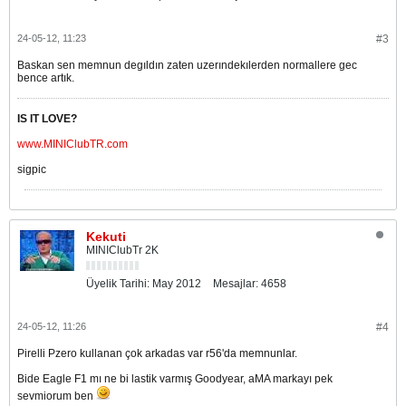
24-05-12, 11:23
#3
Baskan sen memnun degıldın zaten uzerındekılerden normallere gec
bence artık.
IS IT LOVE?
www.MINIClubTR.com
sigpic
Kekuti
MINIClubTr 2K
Üyelik Tarihi:
May 2012
Mesajlar:
4658
24-05-12, 11:26
#4
Pirelli Pzero kullanan çok arkadas var r56'da memnunlar.
Bide Eagle F1 mı ne bi lastik varmış Goodyear, aMA markayı pek
sevmiorum ben