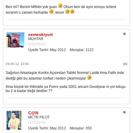
Ben mi? Benim MINIm yok şuan
Olsun ben de aynı soruyu sizlere
sorarım o zaman herhalde
, kesin
cemeskiyurt
MUHTAR
Üyelik Tarihi:
May 2012
Mesajlar:
1122
24-05-12, 13:04
#8
Sağolun Arkadaşlar Konfor Açısından Tabiki Normal Lastik Ama Fatih inde
dediği gibi bu adamlar runflat i neden çıkarmısşlar
Ama büyük bir ihtimalle ya Pzero yada S001 alıcam Goodyear ın yol tutuşu
bu 2 si kadar değil dediler ??
C@N
MCTR PILOT
Üyelik Tarihi:
May 2012
Mesajlar:
350