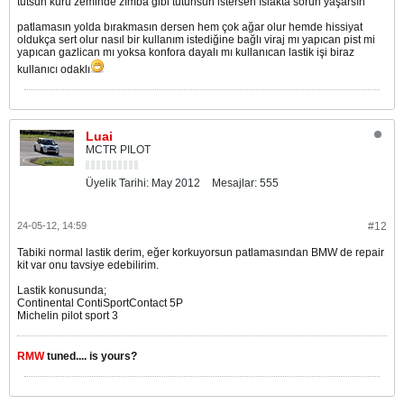
tutsun kuru zeminde zımba gibi tutunsun istersen ıslakta sorun yaşarsın
patlamasın yolda bırakmasın dersen hem çok ağar olur hemde hissiyat
oldukça sert olur nasıl bir kullanım istediğine bağlı viraj mı yapıcan pist mi
yapıcan gazlican mı yoksa konfora dayalı mı kullanıcan lastik işi biraz
kullanıcı odaklı
Luai
MCTR PILOT
Üyelik Tarihi:
May 2012
Mesajlar:
555
24-05-12, 14:59
#12
Tabiki normal lastik derim, eğer korkuyorsun patlamasından BMW de repair
kit var onu tavsiye edebilirim.
Lastik konusunda;
Continental ContiSportContact 5P
Michelin pilot sport 3
RMW
tuned.... is yours?