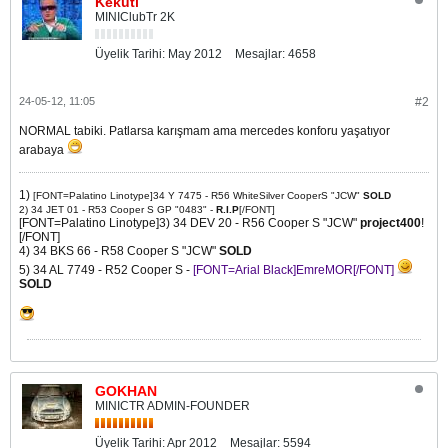
Kekuti
MINIClubTr 2K
Üyelik Tarihi:
May 2012
Mesajlar:
4658
24-05-12, 11:05
#2
NORMAL tabiki. Patlarsa karışmam ama mercedes konforu yaşatıyor
arabaya
1)
[FONT=Palatino Linotype]34 Y 7475 - R56 WhiteSilver CooperS "JCW"
SOLD
2) 34 JET 01 - R53 Cooper S GP "0483" -
R.I.P
[/FONT]
[FONT=Palatino Linotype]3) 34 DEV 20 - R56 Cooper S "JCW"
project400
!
[/FONT]
4) 34 BKS 66 - R58 Cooper S "JCW"
SOLD
5) 34 AL 7749 - R52 Cooper S -
[FONT=Arial Black]EmreMOR[/FONT]
SOLD
GOKHAN
MINICTR ADMIN-FOUNDER
Üyelik Tarihi:
Apr 2012
Mesajlar:
5594