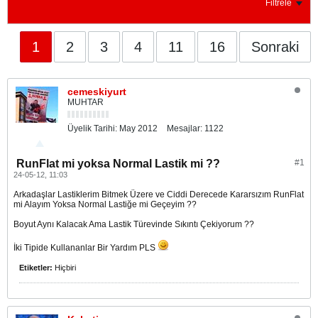
Filtrele
1
2
3
4
11
16
Sonraki
cemeskiyurt
MUHTAR
Üyelik Tarihi:
May 2012
Mesajlar:
1122
RunFlat mi yoksa Normal Lastik mi ??
#1
24-05-12, 11:03
Arkadaşlar Lastiklerim Bitmek Üzere ve Ciddi Derecede Kararsızım RunFlat
mi Alayım Yoksa Normal Lastiğe mi Geçeyim ??
Boyut Aynı Kalacak Ama Lastik Türevinde Sıkıntı Çekiyorum ??
İki Tipide Kullananlar Bir Yardım PLS
Etiketler:
Hiçbiri