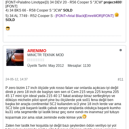
[FONT=Palatino Linotype]3) 34 DEV 20 - R56 Cooper S "JCW"
project400
!
[/FONT]
4) 34 BKS 66 - R58 Cooper S "JCW"
SOLD
5) 34 AL 7749 - R52 Cooper S -
[FONT=Arial Black]EmreMOR[/FONT]
SOLD
ARENIMO
MINICTR TEKNIK MOD
Üyelik Tarihi:
May 2012
Mesajlar:
1130
24-05-12, 14:37
#11
P zero bizim 17 inch ölçüde yok rosso falan var onlarda açıkcası iyi değil
direk p zero 18 inch de başlıyo sen sen ol Cem 215 veya 225 koyma 205
45 17 mini için ideal yada 215 40 17 fakat arabayı biraz sertleştiriyo ve
döküyo michelin pilot sport yine bu ölçülerde yok so01 fena değil ben
başka bir araçta continental SC2 kullandım sc3 yine 18 inch lerde var ama
SC2 bile çok başarılı lastik çabuk ısınıyo virajlarda oldukça başarılı kumho
ku31 orta segmentte iyi lastik biraz geç ısınır ısındı mı inanımaz yol tutuyo
koparmak zor ama ıslak zeminde evde kimse yok
Zaten her lastik her koşulda iyi değil bazı şeylerden ödün veriliyo iyi yol