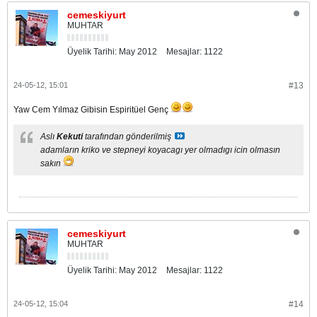
cemeskiyurt
MUHTAR
Üyelik Tarihi:
May 2012
Mesajlar:
1122
24-05-12, 15:01
#13
Yaw Cem Yılmaz Gibisin Espiritüel Genç
Aslı
Kekuti
tarafından gönderilmiş
adamların kriko ve stepneyi koyacagı yer olmadıgı icin olmasın
sakın
cemeskiyurt
MUHTAR
Üyelik Tarihi:
May 2012
Mesajlar:
1122
24-05-12, 15:04
#14