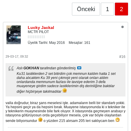
Önceki
1
2
Lucky Jackal
MCTR PILOT
Üyelik Tarihi:
May 2016
Mesajlar:
161
29-03-17, 09:32
#16
Aslı
GOKHAN
tarafından gönderilmiş
Ku31 lastiklerden 2 set bitirdim çok memnun kaldım hatta 1 set
daha alıcaktım Ku 39 yeni çıkmıştı yeni olarak onları aldım
onlardanda memnunum fazlası ile tavsiye ederim 3 defa
muayeneye girdim sadece lastiklerimin diş derinliğine baktılar
diğer hiçbirşeye takılmadılar
valla doğrudur, biraz şans meselesi işte. adamaların belli bir standartı yokki.
Ya hepsini geçir ya da hepsini bırak. Muayene istasyonunda ki x tekniker ile
y teknikerin muaynesinde bile fark oluyor. X istasyonda geçmeyen arabayı y
istasyona götürüyosun orda geçebiliyor mesela, çok var böyle olaylardan
sende biliyorsundur
o yüzden 215 alırsam 205 leri saklıycam ben