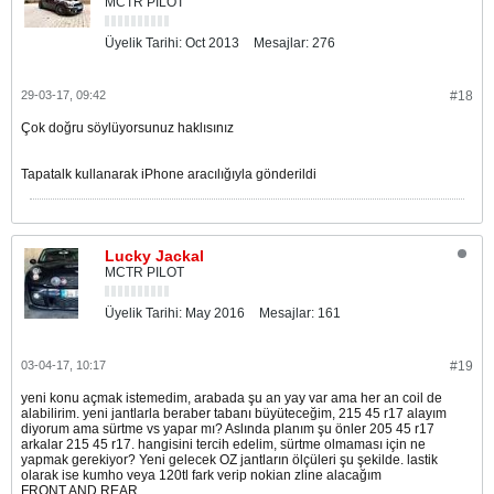
MCTR PILOT
Üyelik Tarihi:
Oct 2013
Mesajlar:
276
29-03-17, 09:42
#18
Çok doğru söylüyorsunuz haklısınız
Tapatalk kullanarak iPhone aracılığıyla gönderildi
Lucky Jackal
MCTR PILOT
Üyelik Tarihi:
May 2016
Mesajlar:
161
03-04-17, 10:17
#19
yeni konu açmak istemedim, arabada şu an yay var ama her an coil de
alabilirim. yeni jantlarla beraber tabanı büyüteceğim, 215 45 r17 alayım
diyorum ama sürtme vs yapar mı? Aslında planım şu önler 205 45 r17
arkalar 215 45 r17. hangisini tercih edelim, sürtme olmaması için ne
yapmak gerekiyor? Yeni gelecek OZ jantların ölçüleri şu şekilde. lastik
olarak ise kumho veya 120tl fark verip nokian zline alacağım
FRONT AND REAR