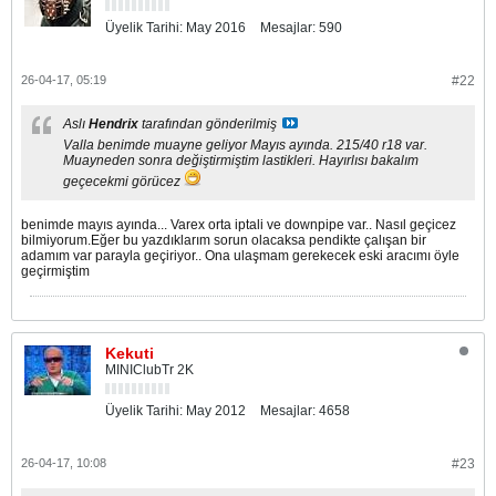
Üyelik Tarihi:
May 2016
Mesajlar:
590
26-04-17, 05:19
#22
Aslı
Hendrix
tarafından gönderilmiş
Valla benimde muayne geliyor Mayıs ayında. 215/40 r18 var.
Muayneden sonra değiştirmiştim lastikleri. Hayırlısı bakalım
geçecekmi görücez
benimde mayıs ayında... Varex orta iptali ve downpipe var.. Nasıl geçicez
bilmiyorum.Eğer bu yazdıklarım sorun olacaksa pendikte çalışan bir
adamım var parayla geçiriyor.. Ona ulaşmam gerekecek eski aracımı öyle
geçirmiştim
Kekuti
MINIClubTr 2K
Üyelik Tarihi:
May 2012
Mesajlar:
4658
26-04-17, 10:08
#23