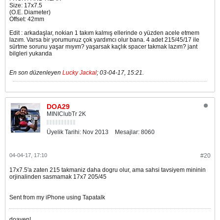
Size: 17x7.5
(O.E. Diameter)
Offset: 42mm
Edit : arkadaşlar, nokian 1 takım kalmış ellerinde o yüzden acele etmem
lazım. Varsa bir yorumunuz çok yardımcı olur bana. 4 adet 215/45/17 ile
sürtme sorunu yaşar mıyım? yaşarsak kaçlık spacer takmak lazım? jant
bilgleri yukarıda
En son düzenleyen
Lucky Jackal
;
03-04-17, 15:21
.
DOA29
MINIClubTr 2K
Üyelik Tarihi:
Nov 2013
Mesajlar:
8060
04-04-17, 17:10
#20
17x7.5'a zaten 215 takmaniz daha dogru olur, ama sahsi tavsiyem mininin
orjinalinden sasmamak 17x7 205/45
Sent from my iPhone using Tapatalk
doayen!