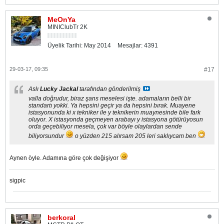
MeOnYa
MINIClubTr 2K
Üyelik Tarihi:
May 2014
Mesajlar:
4391
29-03-17, 09:35
#17
Aslı
Lucky Jackal
tarafından gönderilmiş
valla doğrudur, biraz şans meselesi işte. adamaların belli bir
standartı yokki. Ya hepsini geçir ya da hepsini bırak. Muayene
istasyonunda ki x tekniker ile y teknikerin muaynesinde bile fark
oluyor. X istasyonda geçmeyen arabayı y istasyona götürüyosun
orda geçebiliyor mesela, çok var böyle olaylardan sende
biliyorsundur
o yüzden 215 alırsam 205 leri saklıycam ben
Aynen öyle. Adamına göre çok değişiyor
sigpic
berkoral