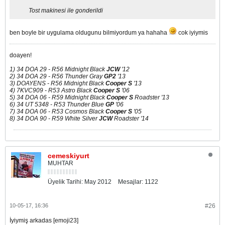
Tost makinesi ile gonderildi
ben boyle bir uygulama oldugunu bilmiyordum ya hahaha
cok iyiymis
doayen!
1) 34 DOA 29 - R56 Midnight Black
JCW
'12
2) 34 DOA 29 - R56 Thunder Gray
GP2
'13
3) DOAYENS - R56 Midnight Black
Cooper S
'13
4) 7KVC909 - R53 Astro Black
Cooper S
'06
5) 34 DOA 06 - R59 Midnight Black
Cooper S
Roadster '13
6) 34 UT 5348 - R53 Thunder Blue
GP
'06
7) 34 DOA 06 - R53 Cosmos Black
Cooper S
'05
8) 34 DOA 90 - R59 White Silver
JCW
Roadster '14
cemeskiyurt
MUHTAR
Üyelik Tarihi:
May 2012
Mesajlar:
1122
10-05-17, 16:36
#26
İyiymiş arkadas [emoji23]