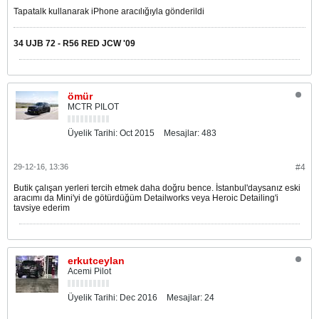
Tapatalk kullanarak iPhone aracılığıyla gönderildi
34 UJB 72 - R56 RED JCW '09
ömür
MCTR PILOT
Üyelik Tarihi:
Oct 2015
Mesajlar:
483
29-12-16, 13:36
#4
Butik çalışan yerleri tercih etmek daha doğru bence. İstanbul'daysanız eski
aracımı da Mini'yi de götürdüğüm Detailworks veya Heroic Detailing'i
tavsiye ederim
erkutceylan
Acemi Pilot
Üyelik Tarihi:
Dec 2016
Mesajlar:
24