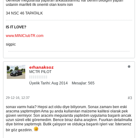
Genelde meguiarsta yaptiran arkadaslarimiz var benim bildigim yapan
ustanin marifeti ilk onemli olan kısmı isin
34 NSC 46 TAPATALK
IS IT LOVE?
www.MINIClubTR.com
sigpic
erhanaksoz
MCTR PILOT
Üyelik Tarihi:
Aug 2014
Mesajlar:
565
29-12-16, 12:37
#3
sonax varmı hala? Hepsi act oldu diye biliyorum. Sonax zamanı ben eski
aracıma yaptırmıştım Ama şu anda kullanılan malzeme kalitesi olarak pek
güven vermiyor. Son aracımı meguiarsta yaptırdım uygulama başarılı ancak
uzun süreli etki göremedim. Bence biraz daha araştırın. Fuurkan detailmafia
diye birine yaptırmıştı. Butik çalışıyor ve oldukça başarılı işleri var. İsterseniz
bir göz gezdirin.