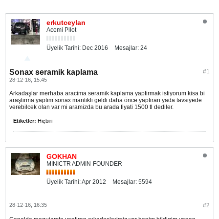
erkutceylan
Acemi Pilot
Üyelik Tarihi:
Dec 2016
Mesajlar:
24
Sonax seramik kaplama
#1
28-12-16, 15:45
Arkadaşlar merhaba aracima seramik kaplama yaptirmak istiyorum kisa bi
araştirma yaptim sonax mantikli geldi daha önce yaptiran yada tavsiyede
verebilcek olan var mi aramizda bu arada fiyati 1500 tl dediler.
Etiketler:
Hiçbiri
GOKHAN
MINICTR ADMIN-FOUNDER
Üyelik Tarihi:
Apr 2012
Mesajlar:
5594
28-12-16, 16:35
#2