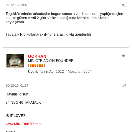
29-12-16, 20:48
#5
Teşekkür ederim arkadaşlar bugun sonax a verdim aracımı yaptığımı işlere
baktım güven verdi 2 gün sürücek aldığımda izlenimlerimi sizinle
paylaşıcam
Tapatalk Pro kullanarak iPhone aracılığıyla gönderildi
GOKHAN
MINICTR ADMIN-FOUNDER
Üyelik Tarihi:
Apr 2012
Mesajlar:
5594
30-12-16, 01:17
#6
Hayirlisi olsun
34 NSC 46 TAPATALK
IS IT LOVE?
www.MINIClubTR.com