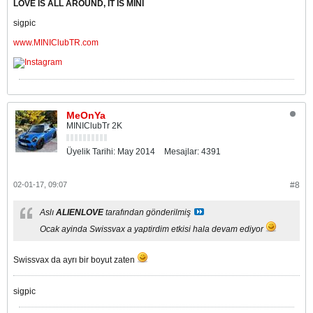
LOVE IS ALL AROUND, IT IS MINI
sigpic
www.MINIClubTR.com
MeOnYa
MINIClubTr 2K
Üyelik Tarihi:
May 2014
Mesajlar:
4391
02-01-17, 09:07
#8
Aslı
ALIENLOVE
tarafından gönderilmiş
Ocak ayinda Swissvax a yaptirdim etkisi hala devam ediyor
Swissvax da ayrı bir boyut zaten
sigpic