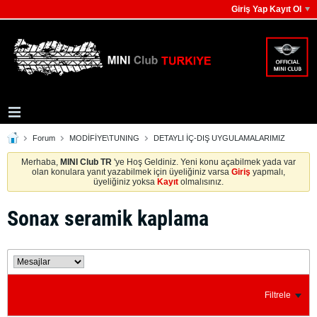
Giriş Yap Kayıt Ol
Forum
MODİFİYE\TUNING
DETAYLI İÇ-DIŞ UYGULAMALARIMIZ
Merhaba,
MINI Club TR
'ye Hoş Geldiniz. Yeni konu açabilmek yada var
olan konulara yanıt yazabilmek için üyeliğiniz varsa
Giriş
yapmalı,
üyeliğiniz yoksa
Kayıt
olmalısınız.
Sonax seramik kaplama
Filtrele