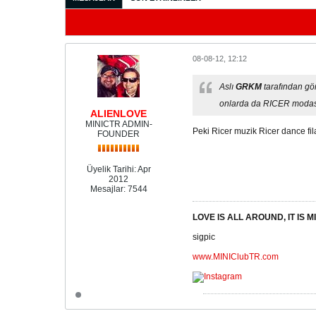
08-08-12, 12:12
Aslı
GRKM
tarafından gö
onlarda da RICER modas
ALIENLOVE
MINICTR ADMIN-
Peki Ricer muzik Ricer dance fila
FOUNDER
Üyelik Tarihi:
Apr
2012
Mesajlar:
7544
LOVE IS ALL AROUND, IT IS MI
sigpic
www.MINIClubTR.com