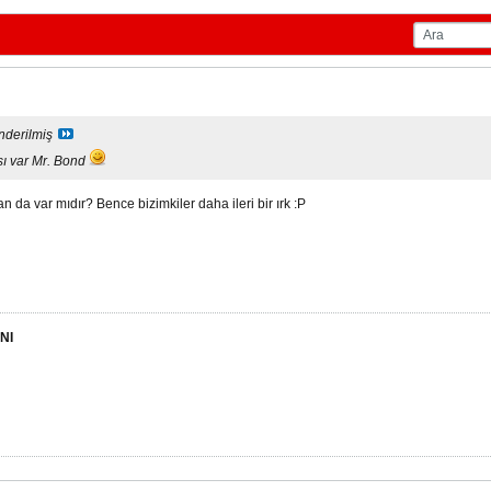
nderilmiş
ı var Mr. Bond
n da var mıdır? Bence bizimkiler daha ileri bir ırk :P
NI