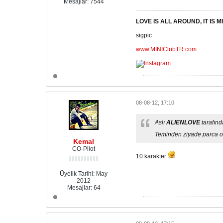
Mesajlar:
7544
LOVE IS ALL AROUND, IT IS MI
sigpic
www.MINIClubTR.com
08-08-12, 17:10
Aslı
ALIENLOVE
tarafın
Teminden ziyade parca o 
Kemal
CO-Pilot
10 karakter
Üyelik Tarihi:
May
2012
Mesajlar:
64