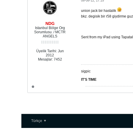
08-08-12, 17:15
union jack bir hastalik
bkz. degisik bir r58 giydirme gu
NDG
Istanbul Bölge Org
Sorumlusu. / MCTR
ANGELS
Sent from my iPad using Tapata
Üyelik Tarihi:
Jun
2012
Mesajlar:
7452
sigpic
IT'S TIME
Türkçe