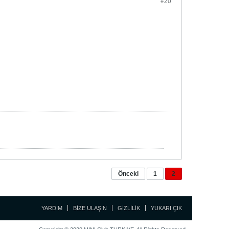
#20
Önceki
1
2
YARDIM
BIZE ULAŞIN
GIZLILIK
YUKARI ÇIK