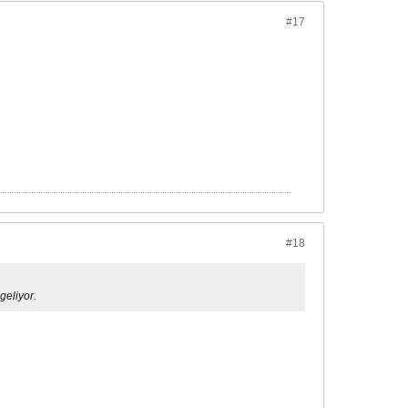
#17
#18
geliyor.