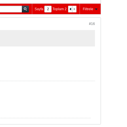
Sayfa
Toplam
2
Filtrele
#16