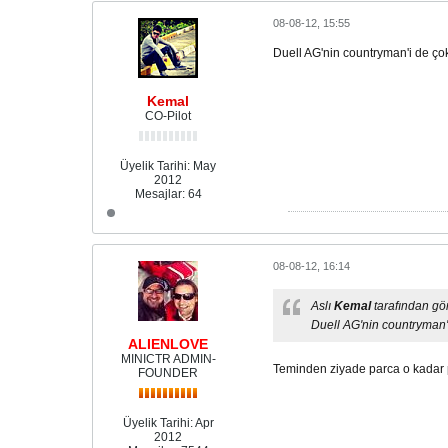
08-08-12, 15:55
Duell AG'nin countryman'i de çok
Kemal
CO-Pilot
Üyelik Tarihi:
May
2012
Mesajlar:
64
08-08-12, 16:14
Aslı
Kemal
tarafından gö
Duell AG'nin countryman'i
ALIENLOVE
MINICTR ADMIN-
Teminden ziyade parca o kadar 
FOUNDER
Üyelik Tarihi:
Apr
2012