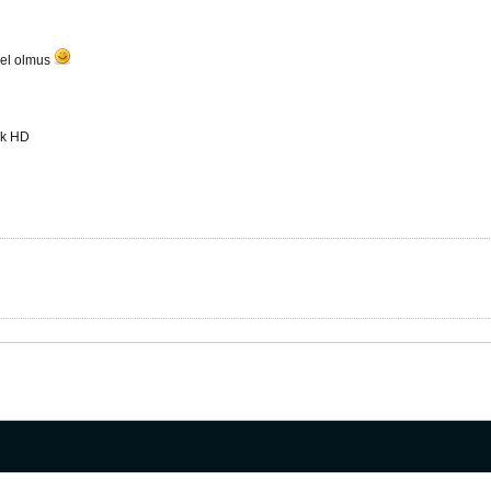
zel olmus
lk HD