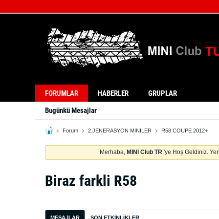
FORUMLAR
HABERLER
GRUPLAR
Bugünkü Mesajlar
Forum
2.JENERASYON MINILER
R58 COUPE 2012+
Merhaba,
MINI Club TR
'ye Hoş Geldiniz. Yen
Biraz farkli R58
MESAJLAR
SON ETKINLIKLER